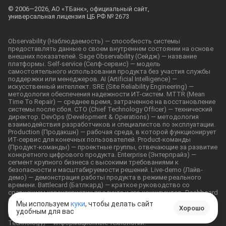
© 2006—2026, АО «ТБанк», официальный сайт,
универсальная лицензия ЦБ РФ № 2673
Observability (Наблюдаемость) — способность системы
предоставлять данные о своем внутреннем состоянии на основе
внешних показателей. Sage Observability (Сейдж) — название
платформы. Self-service (Селф-сервис) — модель
самостоятельного использования продукта без участия службы
поддержки или менеджеров. AI (Artificial Intelligence) —
искусственный интеллект. SRE (Site Reliability Engineering) —
методология обеспечения надежности ИТ-систем. MTTR (Mean
Time To Repair) — среднее время, затраченное на восстановление
системы после сбоя. CTO (Chief Technology Officer) — технический
директор. DevOps (Development & Operations) — методология
взаимодействия разработчиков и специалистов по эксплуатации.
Production (Продакшн) — рабочая среда, в которой функционирует
ИТ-сервис для конечных пользователей. Product-команды
(Продукт-команды) — проектные группы, отвечающие за развитие
конкретного цифрового продукта. Enterprise (Энтерпрайз) —
сегмент крупного бизнеса с высокими требованиями к
безопасности и масштабируемости решений. Live-demo (Лайв-
демо) — демонстрация работы продукта в режиме реального
времени. Battlecard (Батлкард) — краткое руководство со
сравнением характеристик продукта и его конкурентов. Dashboard
(Дашборд) — аналитическая панель с визуализацией данных.
Мы используем
куки
, чтобы делать сайт
Sandbox (Песочница / Полигон) — изолированная среда для
Хорошо
удобным для вас
безопасного тестирования инструментов и гипотез. IT (Information
Technology) — информационные технологии.